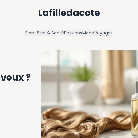
Lafilledacote
Bien-être & Santé
Passions
Mode
Voyages
r
eveux ?